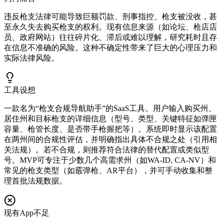
违反枪支法律可能导致巨额罚款、刑事指控、枪支被没收，甚
至永久失去购买枪支的权利。现有信息来源（如论坛、枪店店
员、政府网站）往往碎片化、滞后或难以理解，研究耗时且存
在信息不准确的风险。这种不确定性带来了巨大的心理压力和
实际法律风险。
工具设想
一款名为“枪支合规导航助手”的SaaS工具。用户输入购买州、
居住州和目标枪支的详细信息（型号、类型、关键特征如弹匣
容量、枪管长度、是否带手枪握把等）。系统即时显示该配置
在两州间的合规性评估，并明确指出具体不合规之处（引用相
关法规）。若不合规，则推荐符合法律的替代配置或类似型
号。MVP可专注于少数几个高需求州（如WA-ID, CA-NV）和
常见的枪支类型（如霰弹枪、AR平台），并可手动收集和整
理首批法规数据。
现有App不足