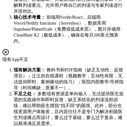
解释判读要点。允许用户将自己的判读与专家判读进行
并排对比。
核心技术考量：
前端用Svelte/React，后端用
Vercel/Netlify functions（Serverless），数据库用
Supabase/PlanetScale（免费或低成本层），图片存储用
Cloudflare R2（极低成本），确保在每月200美元预算
内。
现有App不足
现有解决方案：
教科书和PDF指南（缺乏互动性、反馈
滞后）；泛泛的在线课程（视频教学，互动性有限，无
法提供即时、案例驱动的练习）；医院内部教学/导师指
导（时间稀缺，质量不一）。
不足之处：
多数现有资源是单向输入，无法提供医生急
需的实践操作和即时反馈，缺乏系统化的判读流程训
练，难以帮助医生摆脱“找不同”的困境。此外，部分在
线资源用户体验差，且内容往往不是专门为解决初级医
生判读痛点而设计，要么过于基础，要么过于复杂，难
以精准满足其需求。