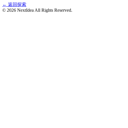
← 返回探索
©
2026
NextIdea
All Rights Reserved.