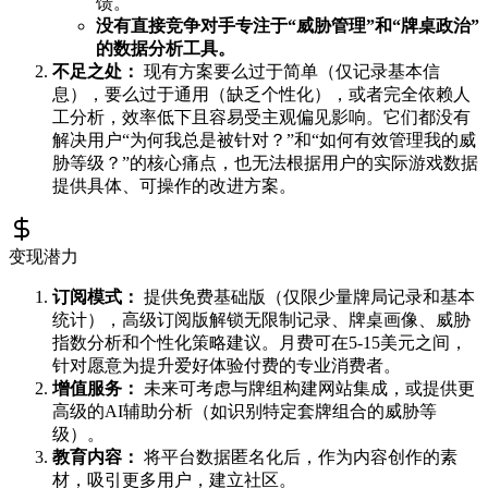
馈。
没有直接竞争对手专注于“威胁管理”和“牌桌政治”
的数据分析工具。
不足之处：
现有方案要么过于简单（仅记录基本信
息），要么过于通用（缺乏个性化），或者完全依赖人
工分析，效率低下且容易受主观偏见影响。它们都没有
解决用户“为何我总是被针对？”和“如何有效管理我的威
胁等级？”的核心痛点，也无法根据用户的实际游戏数据
提供具体、可操作的改进方案。
变现潜力
订阅模式：
提供免费基础版（仅限少量牌局记录和基本
统计），高级订阅版解锁无限制记录、牌桌画像、威胁
指数分析和个性化策略建议。月费可在5-15美元之间，
针对愿意为提升爱好体验付费的专业消费者。
增值服务：
未来可考虑与牌组构建网站集成，或提供更
高级的AI辅助分析（如识别特定套牌组合的威胁等
级）。
教育内容：
将平台数据匿名化后，作为内容创作的素
材，吸引更多用户，建立社区。