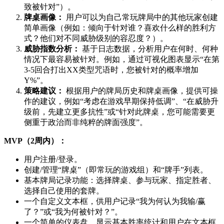
致被针对”）。
牌桌画像：
用户可以为自己常玩牌局中的其他玩家创建
简单画像（例如：倾向于针对谁？喜欢什么样的胜利方
式？他们对不同威胁级别的容忍度？）。
威胁指数分析：
基于日志数据，分析用户在何时、何种
情况下最容易被针对。例如，通过可视化图表显示“在第
3-5回合打出XX类型咒语时，您被针对的概率增加
Y%”。
策略建议：
根据用户的牌局历史和牌桌画像，提供可操
作的建议，例如“考虑在游戏早期保持低调”、“在威胁升
级前，先建立更多抗性”或“针对此牌桌，您可能需要更
侧重于政治而非纯粹的牌面强度”。
MVP（2周内）：
用户注册/登录。
创建/管理“牌桌”（即常玩的游戏组）和“牌手”列表。
基本牌局记录功能：选择牌桌、参与玩家、指定胜者、
选择自己使用的套牌。
一个自定义文本框，供用户记录“我为何认为我输/赢
了？”或“我为何被针对？”。
一个简单的仪表盘，显示基本胜率统计和用户在文本框