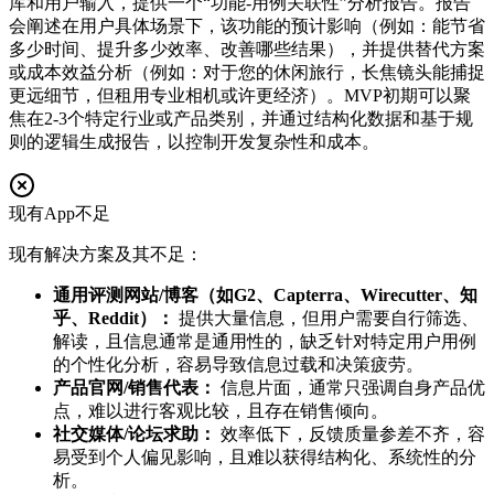
库和用户输入，提供一个“功能-用例关联性”分析报告。报告
会阐述在用户具体场景下，该功能的预计影响（例如：能节省
多少时间、提升多少效率、改善哪些结果），并提供替代方案
或成本效益分析（例如：对于您的休闲旅行，长焦镜头能捕捉
更远细节，但租用专业相机或许更经济）。MVP初期可以聚
焦在2-3个特定行业或产品类别，并通过结构化数据和基于规
则的逻辑生成报告，以控制开发复杂性和成本。
现有App不足
现有解决方案及其不足：
通用评测网站/博客（如G2、Capterra、Wirecutter、知
乎、Reddit）：
提供大量信息，但用户需要自行筛选、
解读，且信息通常是通用性的，缺乏针对特定用户用例
的个性化分析，容易导致信息过载和决策疲劳。
产品官网/销售代表：
信息片面，通常只强调自身产品优
点，难以进行客观比较，且存在销售倾向。
社交媒体/论坛求助：
效率低下，反馈质量参差不齐，容
易受到个人偏见影响，且难以获得结构化、系统性的分
析。