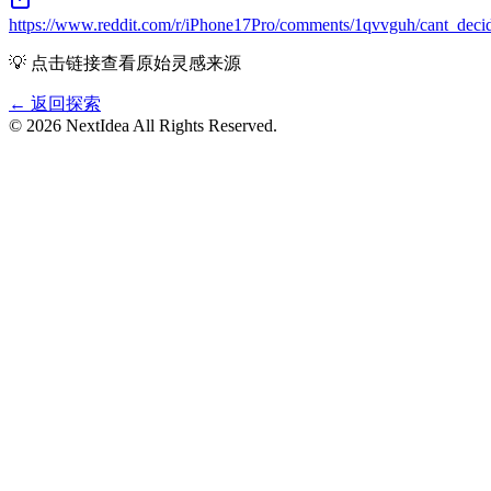
https://www.reddit.com/r/iPhone17Pro/comments/1qvvguh/cant_dec
💡 点击链接查看原始灵感来源
← 返回探索
©
2026
NextIdea
All Rights Reserved.