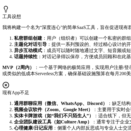
工具设想
我将构建一个名为“深度连心”的简单SaaS工具，旨在促进现
私密群组创建
：用户（组织者）可以创建一个私密的群组
主题化对话引导
：提供一系列预设的、经过精心设计的开
异步互动模式
：成员可以随时随地通过文字、短音频或短
话题持续性
：对话记录得以保存，方便成员回顾和在此基
MVP（2周内）
：一个基于网络的极简应用，实现用户注册/登录、创
或类似的低成本Serverless方案，确保基础设施预算在每月200
现有App不足
通用群聊应用（微信、WhatsApp、Discord）
：缺乏结构
视频会议软件（Zoom、Google Meet）
：主要用于实时会
实体卡牌游戏（如“我们不只陌生人”）
：适合线下，但无
企业团队建设工具（如Culture Amp）
：通常专注于企业
心理健康/日记应用
：侧重个人内部反思或与专业人士交