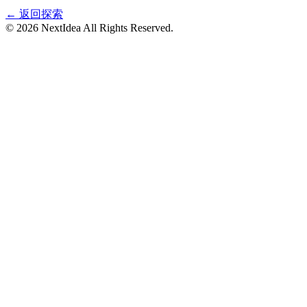
← 返回探索
©
2026
NextIdea
All Rights Reserved.