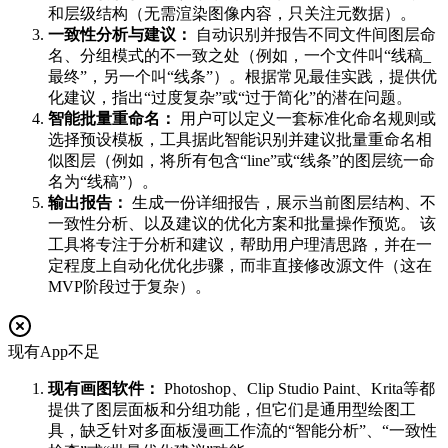
和层级结构（无需渲染图像内容，只关注元数据）。
一致性分析与建议：
自动识别并报告不同文件间图层命
名、分组模式的不一致之处（例如，一个文件叫“线稿_
最终”，另一个叫“线条”）。根据常见最佳实践，提供优
化建议，指出“过度复杂”或“过于简化”的潜在问题。
智能批量重命名：
用户可以定义一套标准化命名规则或
选择预设模板，工具据此智能识别并建议批量重命名相
似图层（例如，将所有包含“line”或“线条”的图层统一命
名为“线稿”）。
输出报告：
生成一份详细报告，展示当前图层结构、不
一致性分析、以及建议的优化方案和批量操作预览。 该
工具将专注于分析和建议，帮助用户理清思路，并在一
定程度上自动化优化步骤，而非直接修改源文件（这在
MVP阶段过于复杂）。
现有App不足
现有画图软件：
Photoshop、Clip Studio Paint、Krita等都
提供了图层面板和分组功能，但它们是通用型绘图工
具，缺乏针对多面板漫画工作流的“智能分析”、“一致性