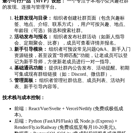
最小可行产品（MVP）设想：
一个专注于本地小众兴趣社群
的发现、连接与管理平台。
社群发现与目录：
组织者创建社群页面（包含兴趣标
签、地点、介绍、联系方式），用户可按兴趣、地点、
年龄段（可选）筛选和搜索社群。
活动发布与报名：
组织者发布社群活动（如新人指导
会、定期聚会、比赛），成员可查看详情并报名。
新手引导模块：
组织者可预设常见问题Q&A、新手入门
资源链接，甚至设置“导师匹配”功能，让老成员可以登
记为新手导师，方便新老成员进行一对一指导。
基础通讯功能：
提供社群内公告发布、活动提醒。初期
可集成现有群组链接（如：Discord、微信群）。
管理面板：
组织者管理社群信息、成员列表、活动列
表、新手引导内容等。
技术栈与成本控制：
前端：React/Vue/Svelte + Vercel/Netlify (免费或极低成
本)。
后端：Python (FastAPI/Flask) 或 Node.js (Express) +
Render/Fly.io/Railway (免费或低至每月10-20美元)。