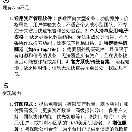
现有App不足
通用资产管理软件：
多数面向大型企业，功能臃肿，价
格昂贵，用户体验复杂，不适合个人或小型团队。不专
注于失窃后快速报告和公众追踪。2.
个人清单应用/电子
表格：
缺乏标准化数据结构、无法生成公开报告、不具
备协作或搜索功能，效率低下且易出错。3.
特定硬件追
踪器（如AirTag/Tile）：
需要额外购买硬件，且仅限于
有电源和信号的设备，无法覆盖所有资产，且在设备被
盗后可能被移除或禁用。4.
警方系统/传统备案：
流程繁
琐，缺乏即时性，信息无法快速共享至公众，找回几率
低。
变现潜力
订阅模式：
提供免费层（有限资产数量、基本功能）和
付费高级层（更多资产数量、高级报告导出、多用户支
持、团队协作功能、优先客服等）。例如，每月5-15美
元/用户，或针对小团队的20-50美元/月套餐。2.
增值服
务：
与保险公司合作，为平台用户提供更便捷的保险购