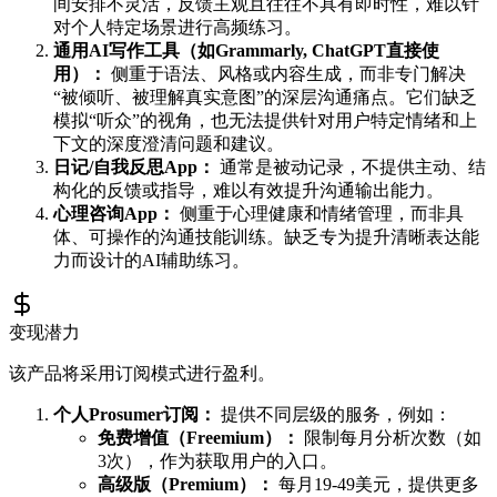
间安排不灵活，反馈主观且往往不具有即时性，难以针
对个人特定场景进行高频练习。
通用AI写作工具（如Grammarly, ChatGPT直接使
用）：
侧重于语法、风格或内容生成，而非专门解决
“被倾听、被理解真实意图”的深层沟通痛点。它们缺乏
模拟“听众”的视角，也无法提供针对用户特定情绪和上
下文的深度澄清问题和建议。
日记/自我反思App：
通常是被动记录，不提供主动、结
构化的反馈或指导，难以有效提升沟通输出能力。
心理咨询App：
侧重于心理健康和情绪管理，而非具
体、可操作的沟通技能训练。缺乏专为提升清晰表达能
力而设计的AI辅助练习。
变现潜力
该产品将采用订阅模式进行盈利。
个人Prosumer订阅：
提供不同层级的服务，例如：
免费增值（Freemium）：
限制每月分析次数（如
3次），作为获取用户的入口。
高级版（Premium）：
每月19-49美元，提供更多