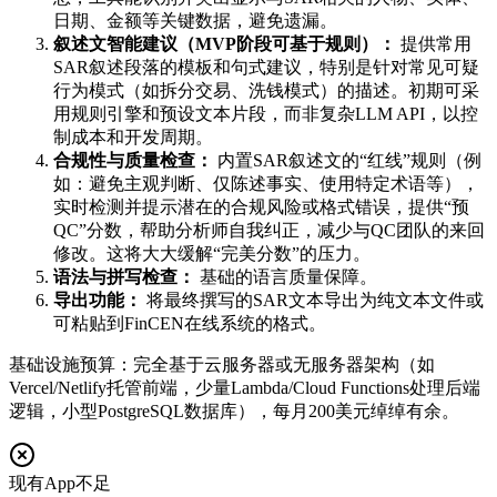
日期、金额等关键数据，避免遗漏。
叙述文智能建议（MVP阶段可基于规则）：
提供常用
SAR叙述段落的模板和句式建议，特别是针对常见可疑
行为模式（如拆分交易、洗钱模式）的描述。初期可采
用规则引擎和预设文本片段，而非复杂LLM API，以控
制成本和开发周期。
合规性与质量检查：
内置SAR叙述文的“红线”规则（例
如：避免主观判断、仅陈述事实、使用特定术语等），
实时检测并提示潜在的合规风险或格式错误，提供“预
QC”分数，帮助分析师自我纠正，减少与QC团队的来回
修改。这将大大缓解“完美分数”的压力。
语法与拼写检查：
基础的语言质量保障。
导出功能：
将最终撰写的SAR文本导出为纯文本文件或
可粘贴到FinCEN在线系统的格式。
基础设施预算：完全基于云服务器或无服务器架构（如
Vercel/Netlify托管前端，少量Lambda/Cloud Functions处理后端
逻辑，小型PostgreSQL数据库），每月200美元绰绰有余。
现有App不足