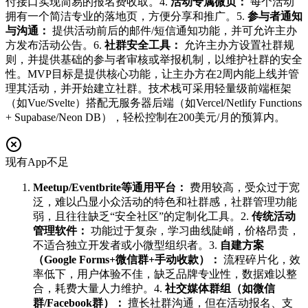
付接口实现简易的报名费收取。4.
活动专属微页：
每个活动
拥有一个简洁专业的落地页，方便分享和推广。5.
参与者通知
与沟通：
提供活动前后的邮件/短信通知功能，并可允许主办
方发布活动公告。6.
社群安全工具：
允许主办方设置社群规
则，并提供基础的参与者审核或举报机制，以维护社群的安全
性。MVP目标是提供核心功能，让主办方在2周内能上线并管
理其活动，并开始建立社群。技术栈可采用轻量级前端框架
（如Vue/Svelte）搭配无服务器后端（如Vercel/Netlify Functions
+ Supabase/Neon DB），轻松控制在200美元/月的预算内。
现有App不足
Meetup/Eventbrite等通用平台：
费用较高，受众过于宽
泛，难以凸显小众活动的特色和社群感，社群管理功能
弱，且往往缺乏“安全社区”的定制化工具。2.
传统活动
管理软件：
功能过于复杂，学习曲线陡峭，价格昂贵，
不适合独立开发者或小微型组织者。3.
自建方案
（Google Forms+微信群+手动收款）：
流程碎片化，效
率低下，用户体验不佳，缺乏品牌专业性，数据难以整
合，耗费大量人力维护。4.
社交媒体群组（如微信
群/Facebook群）：
擅长社群沟通，但在活动报名、支