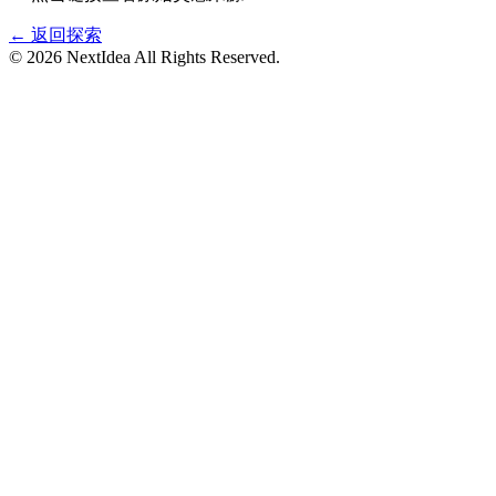
← 返回探索
©
2026
NextIdea
All Rights Reserved.