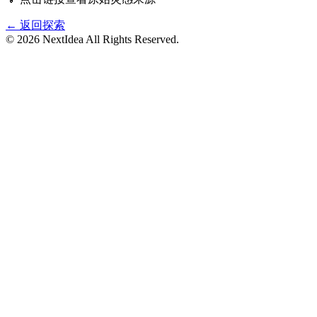
← 返回探索
©
2026
NextIdea
All Rights Reserved.