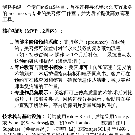
我将构建一个专门的SaaS平台，旨在连接寻求半永久美容服务
的prosumers与专业的美容师/工作室，并为后者提供高效管理
工具。
核心功能（MVP，2周内）：
智能多阶段预约系统：
支持客户（prosumer）在线预
约，美容师可设置针对半永久服务的复杂预约流程
（如：初步咨询 -> 操作 -> 1个月后补色），系统自动发
送预约确认和提醒（短信/邮件）。
客户教育与同意书模块：
美容师可上传和管理自定义的
术前须知、术后护理指南模板和电子同意书。客户可在
预约前在线查阅和签署，确保信息传达清晰，减少美容
师重复沟通的工作量。
专业作品集展示：
美容师可上传高质量的术前/术后对比
照片，并按服务类型、风格进行分类展示，帮助潜在客
户直观了解效果。平台确保图片质量和隐私保护。
技术栈与基础设施：
前端使用Vite + React，后端采用Node.js
或Python的Serverless函数（如AWS Lambda），数据库使用
Supabase（免费层起步，按需升级）或PostgreSQL托管服务，