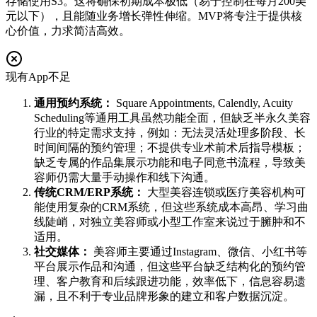
存储使用S3。这将确保初期成本极低（易于控制在每月200美
元以下），且能随业务增长弹性伸缩。MVP将专注于提供核
心价值，力求简洁高效。
现有App不足
通用预约系统：
Square Appointments, Calendly, Acuity
Scheduling等通用工具虽然功能全面，但缺乏半永久美容
行业的特定需求支持，例如：无法灵活处理多阶段、长
时间间隔的预约管理；不提供专业术前术后指导模板；
缺乏专属的作品集展示功能和电子同意书流程，导致美
容师仍需大量手动操作和线下沟通。
传统CRM/ERP系统：
大型美容连锁或医疗美容机构可
能使用复杂的CRM系统，但这些系统成本高昂、学习曲
线陡峭，对独立美容师或小型工作室来说过于臃肿和不
适用。
社交媒体：
美容师主要通过Instagram、微信、小红书等
平台展示作品和沟通，但这些平台缺乏结构化的预约管
理、客户教育和后续跟进功能，效率低下，信息容易遗
漏，且不利于专业品牌形象的建立和客户数据沉淀。