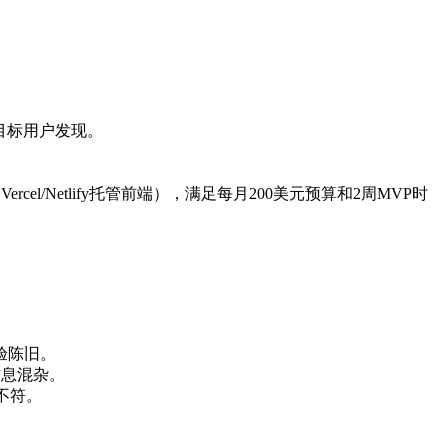
方便目标用户发现。
，Vercel/Netlify托管前端），满足每月200美元预算和2周MVP时
验陈旧。
信息混杂。
不符。