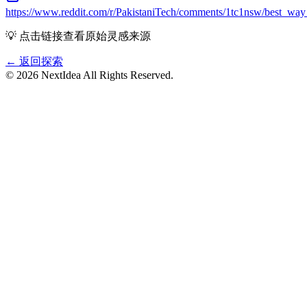
https://www.reddit.com/r/PakistaniTech/comments/1tc1nsw/best_way_
💡 点击链接查看原始灵感来源
← 返回探索
©
2026
NextIdea
All Rights Reserved.